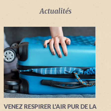
Identifiant
oublié
Actualités
?
/
Mot
de
passe
oublié
?
Login
with
Login
Facebook
with
Google
VENEZ RESPIRER L'AIR PUR DE LA