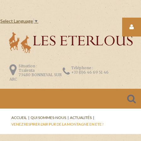
Select Language
▼
LOGIN
FORM
Situation :
Téléphone :
Tralenta
+33 (0)6 46 69 51 46
73480 BONNEVAL SUR
ARC
CONNEXION
Se
ACCUEIL
|
QUI SOMMES-NOUS
|
ACTUALITÉS
|
souvenir
VENEZ RESPIRER L'AIR PUR DE LA MONTAGNE EN ETE !
de
moi