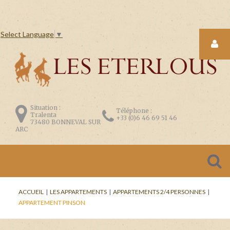
Select Language
▼
LOGIN
FORM
Situation :
Téléphone :
Tralenta
+33 (0)6 46 69 51 46
73480 BONNEVAL SUR
ARC
CONNEXION
Se
ACCUEIL
|
LES APPARTEMENTS
|
APPARTEMENTS 2/4 PERSONNES
|
souvenir
APPARTEMENT PINSON
de
moi