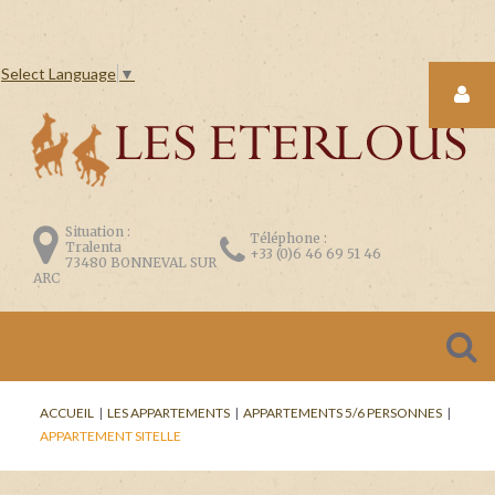
Select Language
▼
LOGIN
FORM
Situation :
Téléphone :
Tralenta
+33 (0)6 46 69 51 46
73480 BONNEVAL SUR
ARC
CONNEXION
Se
ACCUEIL
|
LES APPARTEMENTS
|
APPARTEMENTS 5/6 PERSONNES
|
souvenir
APPARTEMENT SITELLE
de
moi