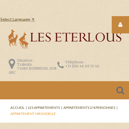
Select Language
▼
LOGIN
FORM
Situation :
Téléphone :
Tralenta
+33 (0)6 46 69 51 46
73480 BONNEVAL SUR
ARC
CONNEXION
Se
ACCUEIL
|
LES APPARTEMENTS
|
APPARTEMENTS 2/4 PERSONNES
|
souvenir
APPARTEMENT HIRONDELLE
de
moi