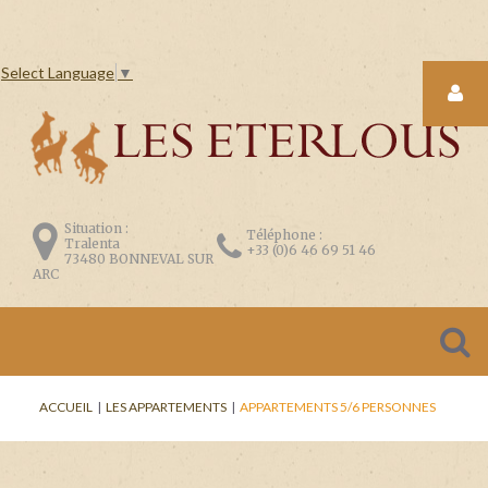
Select Language
▼
LOGIN
FORM
Situation :
Téléphone :
Tralenta
+33 (0)6 46 69 51 46
73480 BONNEVAL SUR
ARC
CONNEXION
Se
ACCUEIL
|
LES APPARTEMENTS
|
APPARTEMENTS 5/6 PERSONNES
souvenir
de
moi