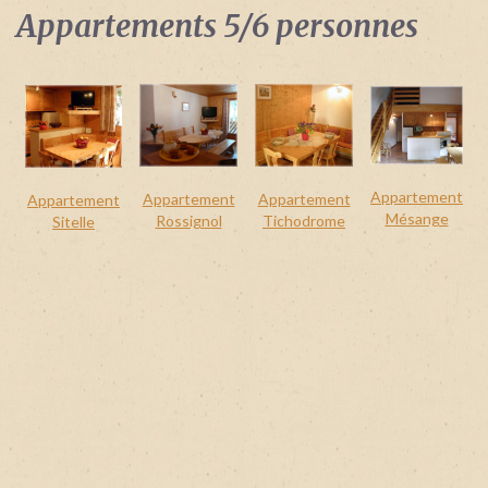
Identifiant
Appartements 5/6 personnes
oublié
?
/
Mot
de
passe
oublié
?
Appartement
Appartement
Appartement
Appartement
Mésange
Rossignol
Tichodrome
Sitelle
Login
with
Login
Facebook
with
Google