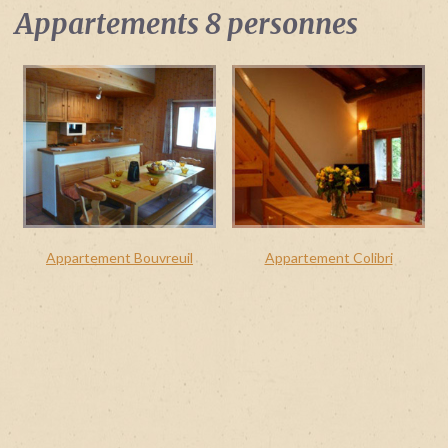
Identifiant
Appartements 8 personnes
oublié
?
/
Mot
de
passe
oublié
?
Appartement Bouvreuil
Appartement Colibri
Login
with
Login
Facebook
with
Google