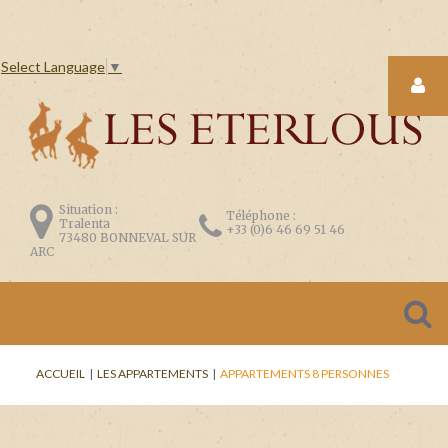
Select Language
▼
LOGIN
FORM
Situation :
Téléphone :
Tralenta
+33 (0)6 46 69 51 46
73480 BONNEVAL SUR
ARC
CONNEXION
Se
ACCUEIL
|
LES APPARTEMENTS
|
APPARTEMENTS 8 PERSONNES
souvenir
de
moi