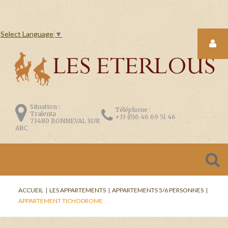
Select Language
▼
LOGIN
FORM
Situation :
Téléphone :
Tralenta
+33 (0)6 46 69 51 46
73480 BONNEVAL SUR
ARC
CONNEXION
Se
ACCUEIL
|
LES APPARTEMENTS
|
APPARTEMENTS 5/6 PERSONNES
|
souvenir
APPARTEMENT TICHODROME
de
moi